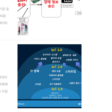
기관 등
 따른
 데이터
이터 처
융합되어
 과제에
터 수집
 융합의