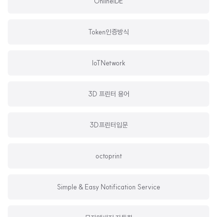
OnlineIDE
Token인증방식
IoTNetwork
3D 프린터 용어
3D프린터입문
octoprint
Simple & Easy Notification Service