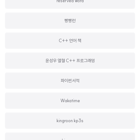
reserved word
빵빵런
C++ 언어 책
윤성우 열혈 C++ 프로그래밍
파이썬서적
Wakatime
kingroon kp3s