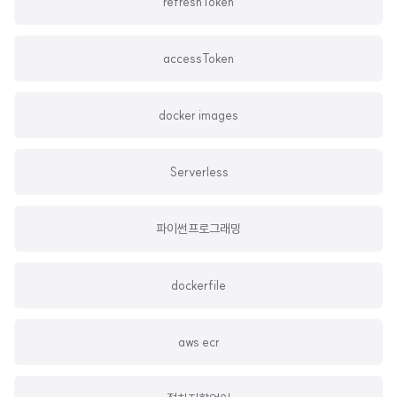
refreshToken
accessToken
docker images
Serverless
파이썬프로그래밍
dockerfile
aws ecr