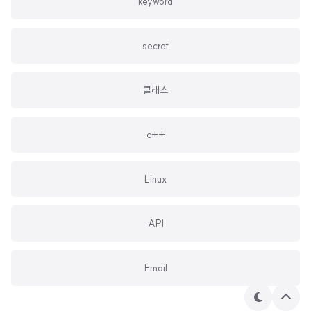
keyword
secret
클래스
c++
Linux
API
Email
테
상