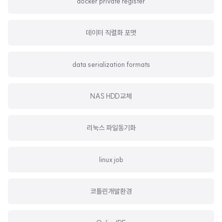
docker private register
데이터 직렬화 포맷
data serialization formats
NAS HDD교체
리눅스 파일동기화
linux job
코틀린개발환경