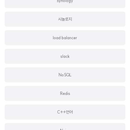
synology
시놀로지
load balancer
slack
NoSQL
Redis
C++언어