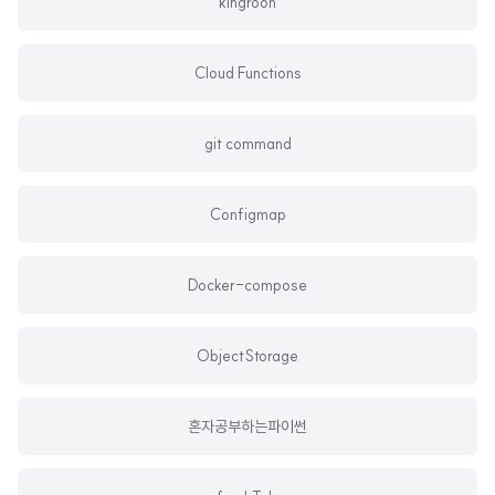
kingroon
Cloud Functions
git command
Configmap
Docker-compose
ObjectStorage
혼자공부하는파이썬