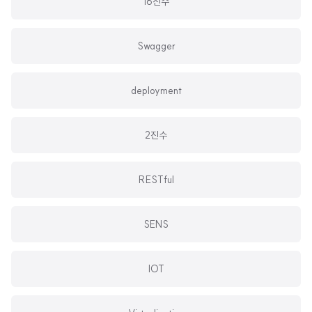
16진수
Swagger
deployment
2진수
RESTful
SENS
IOT