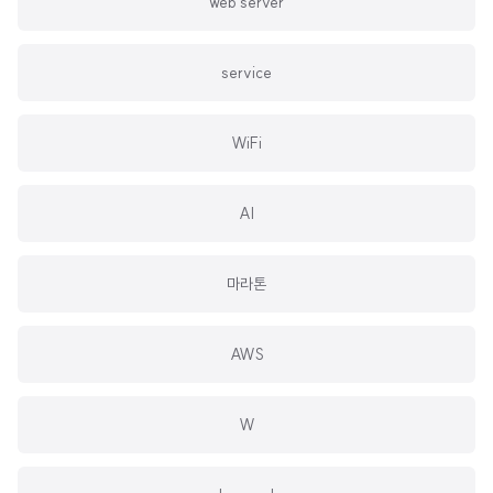
web server
service
WiFi
AI
마라톤
AWS
W