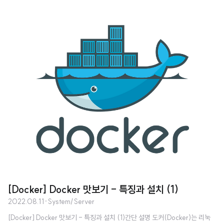
스가 동작blog.greatpark.co.kr [Docker] Docker 맛보기 - 컨테이너 실
행/중단 (2)Docker image pull 시스템 이미지 목록 $ docker image ls Offi
cial Image $ docker pull [image_name] # ex. rockylinux 8 pull $ dock
er pull rockylinux:8 User Image $ docker pull [user_name]/[repositor
y_name]:..
[Docker] Docker 맛보기 - 특징과 설치 (1)
2022.08.11
·
System/Server
[Docker] Docker 맛보기 - 특징과 설치 (1)간단 설명 도커(Docker)는 리눅