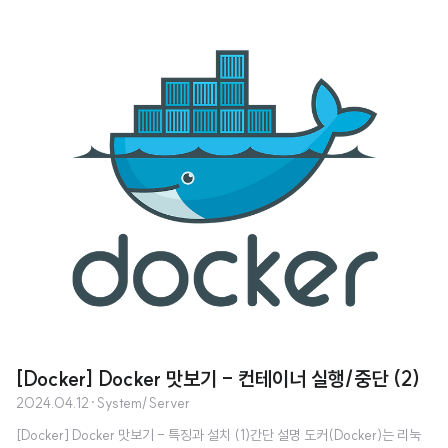
스가 동작blog.greatpark.co.kr [Docker] Docker 맛보기 - 컨테이너 실
행/중단 (2)Docker image pull 시스템 이미지 목록 $ docker image ls Offi
cial Image $ docker pull [image_name] # ex. rockylinux 8 pull $ dock
er pull rockylinux:8 User Image $ docker pull [user_name]/[repositor
y_name]:..
[Docker] Docker 맛보기 - 컨테이너 실행/중단 (2)
2024.04.12
·
System/Server
[Docker] Docker 맛보기 - 특징과 설치 (1)간단 설명 도커(Docker)는 리눅