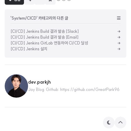
독
하
기
'System/CICD' 카테고리의 다른 글
[CI/CD] Jenkins Build 결과 발송 [Slack]
[CI/CD] Jenkins Build 결과 발송 [Email]
[CI/CD] Jenkins GitLab 연동하여 CI/CD 달성
[CI/CD] Jenkins 설치
dev.parkjh
Jay Blog. Github: https://github.com/GreatPark96
테
상
마
단